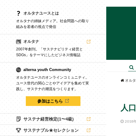
オルタナユースとは
オルタナの姉妹メディア。社会問題への取り
組みを若者の視点で発信
オルタナ
2007年創刊。「サステナビリティ経営と
SDGs」をテーマにしたビジネス情報誌
alterna youth Community
オルタナユースのオンラインコミュニティ。
オルタ
ユース世代の関心ごとやアイデアを集めて実
践し、サステナの潮流をつくります。
参加はこちら
人
サステナ経営検定(1〜4級)
2018
サステナブル★セレクション