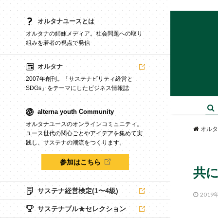
オルタナユースとは
オルタナの姉妹メディア。社会問題への取り
組みを若者の視点で発信
オルタナ
2007年創刊。「サステナビリティ経営と
SDGs」をテーマにしたビジネス情報誌
alterna youth Community
オルタナユースのオンラインコミュニティ。
オルタ
ユース世代の関心ごとやアイデアを集めて実
践し、サステナの潮流をつくります。
参加はこちら
共
サステナ経営検定(1〜4級)
2019
サステナブル★セレクション